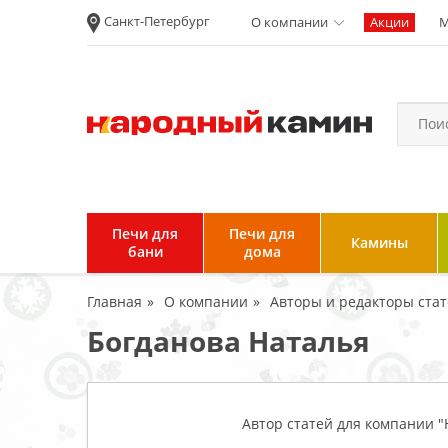
Санкт-Петербург
О компании
Акции
М
Новости
Вакансии
Политика
конфиденциальности
Согласие на
обработку
персональных
Печи для
Печи для
Камины
данных
бани
дома
Условия продажи и
Главная
О компании
Авторы и редакторы ста
возврата товара
Богданова Наталья
Пользовательское
соглашение
Отзывы клиентов
Автор статей для компании "
Гарантия и возврат