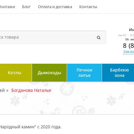
онтажи
Блог
Оплата и доставка
Контакты
Ин
пн-пт - 9:
06 ию
8 (
Заказ
Печное
Барбекю
Котлы
Дымоходы
литье
зона
тей
Богданова Наталья
Народный камин" с 2020 года.