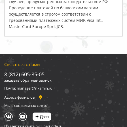
случаев, предусмотренных законодательством РФ.
Проведение платежей по банковским картам
осуществляется в строгом соответствии с
требованиями платёжных систем МИР, Visa Int.,
MasterCard Europe Sprl, JCB.
Связаться с нами
8 (812) 605-85-05
заказать обратный звонок
Почта: manager@nkamin.ru
Адреса филиалов
Мы в социальных сетях:
Поддержка сайта by LiberCode.ru