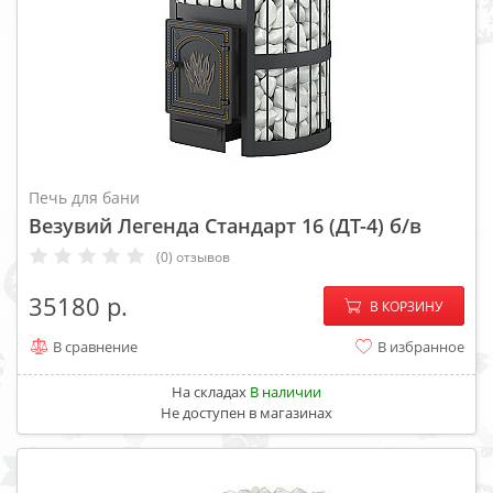
Печь для бани
Везувий Легенда Стандарт 16 (ДТ-4) б/в
(0) отзывов
−
+
35180
В КОРЗИНУ
В сравнение
В избранное
На складах
В наличии
Не доступен в магазинах
ХИТ