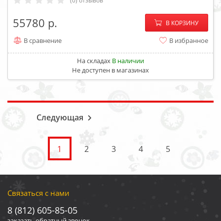
(0) отзывов
−
+
55780
В КОРЗИНУ
В сравнение
В избранное
На складах
В наличии
Не доступен в магазинах
Следующая
1
2
3
4
5
Связаться с нами
8 (812) 605-85-05
заказать обратный звонок