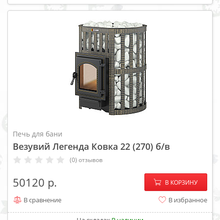
Печь для бани
Везувий Легенда Ковка 22 (270) б/в
(0) отзывов
−
+
50120
В КОРЗИНУ
В сравнение
В избранное