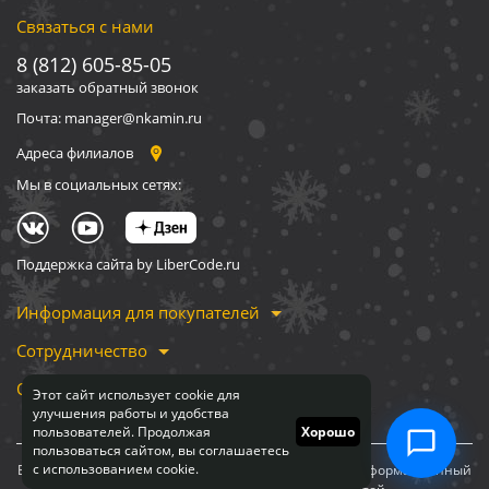
Связаться с нами
8 (812) 605-85-05
заказать обратный звонок
Почта: manager@nkamin.ru
Адреса филиалов
Мы в социальных сетях:
Поддержка сайта by LiberCode.ru
Информация для покупателей
Сотрудничество
О компании
Этот сайт использует cookie для
улучшения работы и удобства
пользователей. Продолжая
Хорошо
пользоваться сайтом, вы соглашаетесь
с использованием cookie.
Вся информация, представленная на сайте, носит информационный