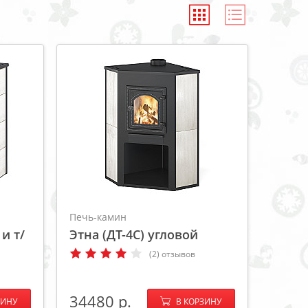
Печь-камин
 и т/
Этна (ДТ-4С) угловой
(2) отзывов
+
−
+
34480
ЗИНУ
В КОРЗИНУ