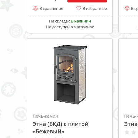
В сравнение
В избранное
В с
На складах
В наличии
Не доступен в магазинах
Печь-камин
Печь-
Этна (БКД) с плитой
Этна
«Бежевый»