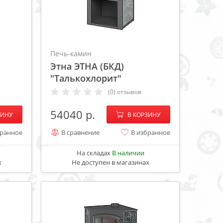
Печь-камин
Этна ЭТНА (БКД)
"Талькохлорит"
(0) отзывов
+
−
+
54040
ЗИНУ
В КОРЗИНУ
бранное
В сравнение
В избранное
На складах
В наличии
х
Не доступен в магазинах