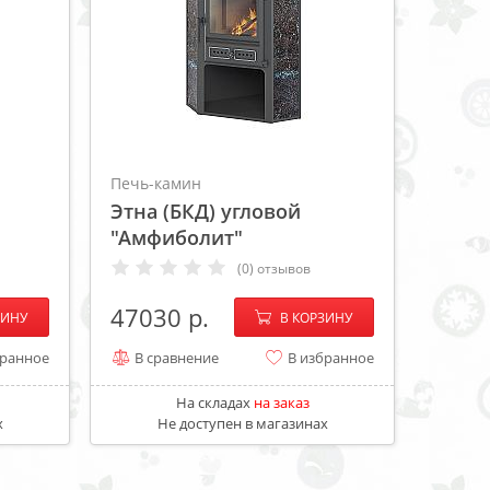
Печь-камин
Этна (БКД) угловой
"Амфиболит"
(0) отзывов
+
−
+
47030
ЗИНУ
В КОРЗИНУ
бранное
В сравнение
В избранное
На складах
на заказ
х
Не доступен в магазинах