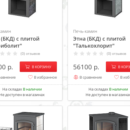
камин
Печь-камин
 (БКД) с плитой
Этна (БКД) с плитой
иболит"
"Талькохлорит"
(0) отзывов
(0) отзывов
−
+
−
00
56100
В КОРЗИНУ
В КОР
равнение
В избранное
В сравнение
В из
На складах
В наличии
На складах
В наличии
Не доступен в магазинах
Не доступен в магазина