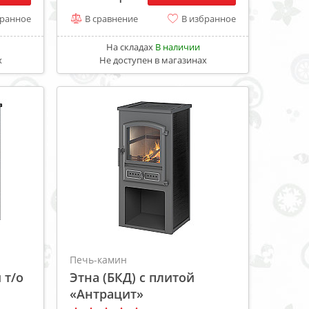
бранное
В сравнение
В избранное
На складах
В наличии
х
Не доступен в магазинах
Печь-камин
 т/о
Этна (БКД) с плитой
«Антрацит»