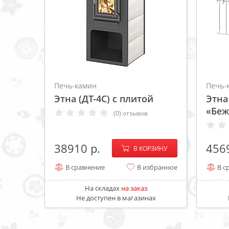
Печь-камин
Печь-
Этна (ДТ-4С) с плитой
Этна
«Бе
(0) отзывов
−
+
38910
456
В КОРЗИНУ
В сравнение
В избранное
В с
На складах
на заказ
Не доступен в магазинах