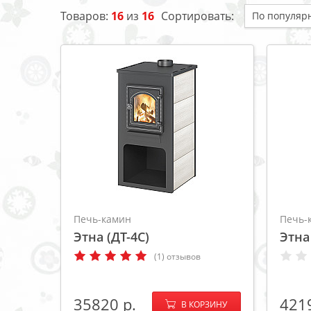
Товаров:
16
из
16
Сортировать:
Печь-камин
Печь-
Этна (ДТ-4С)
Этна
(1) отзывов
−
+
35820
421
В КОРЗИНУ