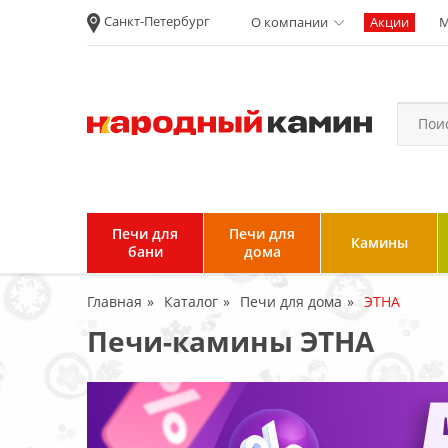
Санкт-Петербург
О компании
Акции
М
Новости
Вакансии
Политика
конфиденциальности
Согласие на
обработку
персональных
Печи для
Печи для
Камины
данных
бани
дома
Условия продажи и
Главная
Каталог
Печи для дома
ЭТНА
возврата товара
Печи-камины ЭТНА
Пользовательское
соглашение
Отзывы клиентов
Гарантия и возврат