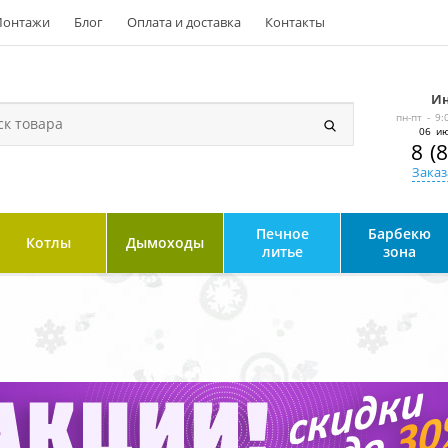
онтажи
Блог
Оплата и доставка
Контакты
Ин
пн-пт - 9:
06 ию
8 (
Заказ
Печное
Барбекю
Котлы
Дымоходы
литье
зона