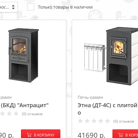
По популярности
Только товары в наличии
камин
Печь-камин
 (БКД) "Антрацит"
Этна (ДТ-4С) с плитой
о
(0) отзывов
(0) отзывов
−
+
−
90
41690
В КОРЗИНУ
В КОР