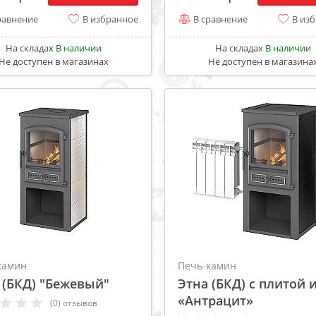
равнение
В избранное
В сравнение
В из
На складах
В наличии
На складах
В наличии
Не доступен в магазинах
Не доступен в магазина
камин
Печь-камин
 (БКД) "Бежевый"
Этна (БКД) с плитой и
«Антрацит»
(0) отзывов