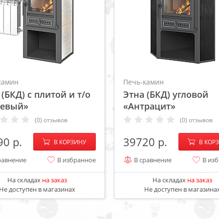
камин
Печь-камин
 (БКД) с плитой и т/о
Этна (БКД) угловой
жевый»
«Антрацит»
(0) отзывов
(0) отзывов
−
+
−
90
39720
В КОРЗИНУ
В КОР
равнение
В избранное
В сравнение
В из
На складах
на заказ
На складах
на заказ
Не доступен в магазинах
Не доступен в магазина