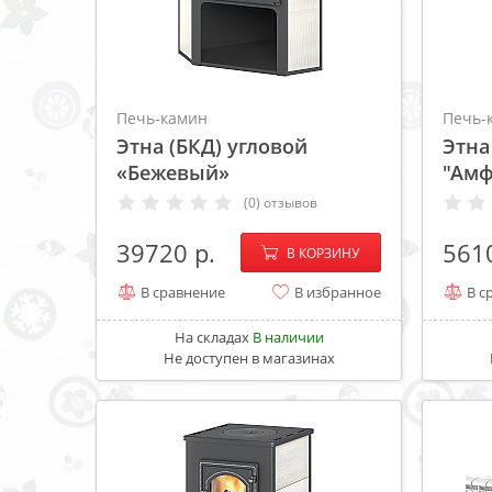
Печь-камин
Печь-
Этна (БКД) угловой
Этна
«Бежевый»
"Амф
(0) отзывов
−
+
39720
561
В КОРЗИНУ
В сравнение
В избранное
В с
На складах
В наличии
Не доступен в магазинах