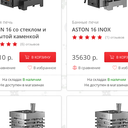
я печь
Банные печи
N 16 со стеклом и
ASTON 16 INOX
ытой каменкой
(1) отзывов
(6) отзывов
−
+
−
10
35630
В КОРЗИНУ
В КОР
равнение
В избранное
В сравнение
В из
На складах
В наличии
На складах
В наличии
Не доступен в магазинах
Не доступен в магазина