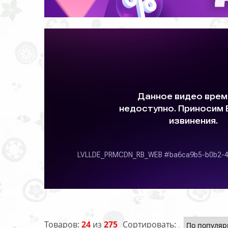
Товаров:
24
из
275
Сортировать: