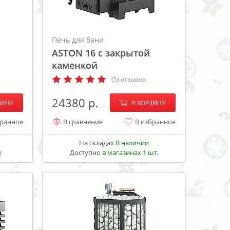
Печь для бани
ASTON 16 с закрытой
каменкой
(5) отзывов
+
−
+
24380
ЗИНУ
В КОРЗИНУ
бранное
В сравнение
В избранное
На складах
В наличии
х
Доступно
в магазинах 1 шт.