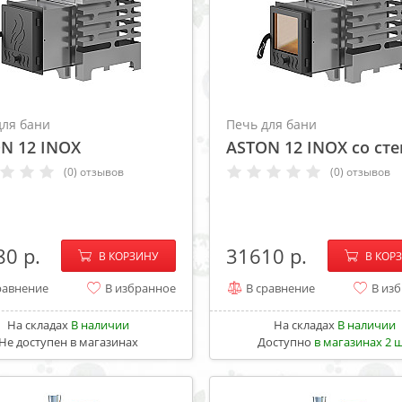
для бани
Печь для бани
N 12 INOX
ASTON 12 INOX со ст
(0) отзывов
(0) отзывов
−
+
−
80
31610
В КОРЗИНУ
В КОР
равнение
В избранное
В сравнение
В из
На складах
В наличии
На складах
В наличии
Не доступен в магазинах
Доступно
в магазинах 2 ш