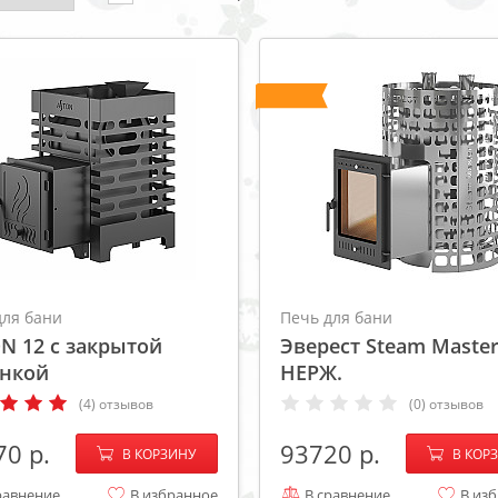
ХИТ
для бани
Печь для бани
N 12 с закрытой
Эверест Steam Master
нкой
НЕРЖ.
(4) отзывов
(0) отзывов
−
+
−
70
93720
В КОРЗИНУ
В КОР
равнение
В избранное
В сравнение
В из