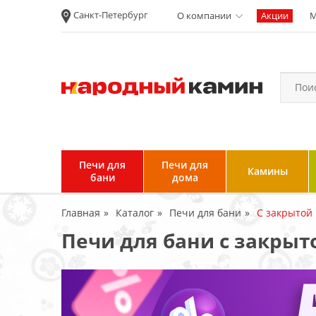
Санкт-Петербург
О компании
Акции
М
Новости
Вакансии
Политика
конфиденциальности
Согласие на
обработку
персональных
Печи для
Печи для
Камины
данных
бани
дома
Условия продажи и
Главная
Каталог
Печи для бани
С закрытой
возврата товара
Печи для бани с закры
Пользовательское
соглашение
Отзывы клиентов
Гарантия и возврат