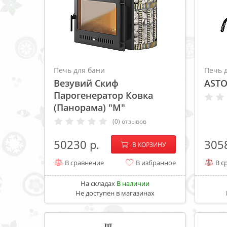
Печь для бани
Печь 
Везувий Скиф
ASTO
Парогенератор Ковка
(Панорама) "М"
(0) отзывов
−
+
50230
305
В КОРЗИНУ
В сравнение
В избранное
В с
На складах
В наличии
Не доступен в магазинах
ХИТ