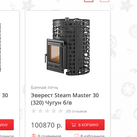
Банная печь
 30
Эверест Steam Master 30
(320) Чугун б/в
(0) отзывов
+
−
+
100870
ЗИНУ
В КОРЗИНУ
бранное
В сравнение
В избранное