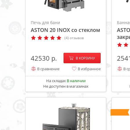
Печь для бани
Банна
ASTON 20 INOX со стеклом
ASTO
закр
(4) отзывов
−
+
42530
254
В КОРЗИНУ
В сравнение
В избранное
В с
На складах
В наличии
Не доступен в магазинах
ХИТ