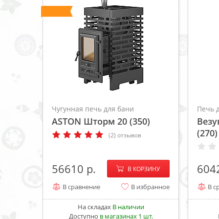
Чугунная печь для бани
Печь 
ASTON Шторм 20 (350)
Везу
(270)
(2) отзывов
−
+
56610
604
В КОРЗИНУ
В сравнение
В избранное
В с
На складах
В наличии
Доступно
в магазинах 1 шт.