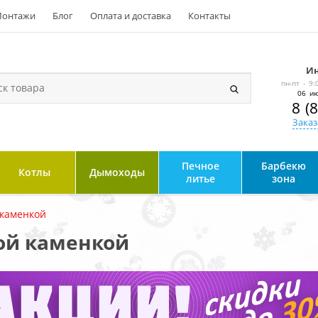
онтажи
Блог
Оплата и доставка
Контакты
Ин
пн-пт - 9:
06 ию
8 (
Заказ
Печное
Барбекю
Котлы
Дымоходы
литье
зона
 каменкой
той каменкой