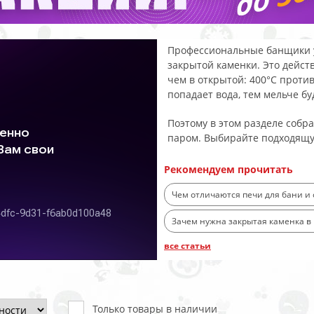
Профессиональные банщики у
закрытой каменки. Это дейст
чем в открытой: 400°C против
попадает вода, тем мельче бу
Поэтому в этом разделе собр
паром. Выбирайте подходящ
Рекомендуем прочитать
Чем отличаются печи для бани и
Зачем нужна закрытая каменка в 
все статьи
Только товары в наличии