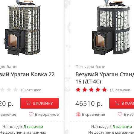
для бани
Печь для бани
вий Ураган Ковка 22
Везувий Ураган Стан
16 (ДТ-4С)
(0) отзывов
(1) отзывов
−
+
−
20
46510
В КОРЗИНУ
В КОР
равнение
В избранное
В сравнение
В из
На складах
В наличии
На складах
В наличии
Не доступен в магазинах
Не доступен в магазина