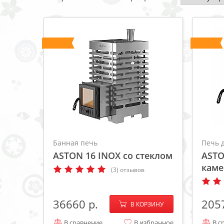
ХИТ
ХИТ
Банная печь
Печь 
ASTON 16 INOX со стеклом
ASTO
каме
(3) отзывов
−
+
36660
205
В КОРЗИНУ
В сравнение
В избранное
В с