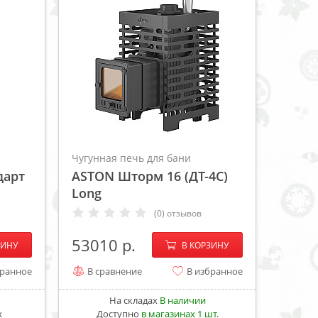
Чугунная печь для бани
дарт
ASTON Шторм 16 (ДТ-4С)
Long
(0) отзывов
+
−
+
53010
ЗИНУ
В КОРЗИНУ
бранное
В сравнение
В избранное
На складах
В наличии
х
Доступно
в магазинах 1 шт.