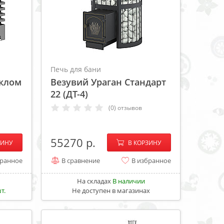
Печь для бани
еклом
Везувий Ураган Стандарт
22 (ДТ-4)
(0) отзывов
+
−
+
55270
ЗИНУ
В КОРЗИНУ
бранное
В сравнение
В избранное
На складах
В наличии
т.
Не доступен в магазинах