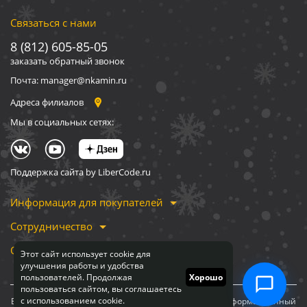
Связаться с нами
8 (812) 605-85-05
заказать обратный звонок
Почта: manager@nkamin.ru
Адреса филиалов
Мы в социальных сетях:
Поддержка сайта by LiberCode.ru
Информация для покупателей
Сотрудничество
О компании
Этот сайт использует cookie для
улучшения работы и удобства
пользователей. Продолжая
Хорошо
пользоваться сайтом, вы соглашаетесь
с использованием cookie.
Вся информация, представленная на сайте, носит информационный