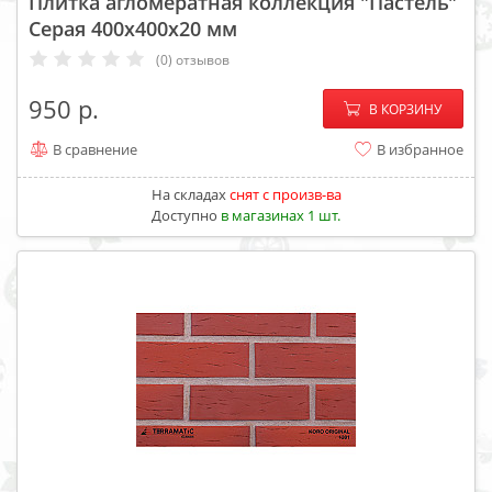
Плитка агломератная коллекция "Пастель"
Серая 400х400х20 мм
(0) отзывов
−
+
950
В КОРЗИНУ
В сравнение
В избранное
На складах
cнят с произв-ва
Доступно
в магазинах 1 шт.