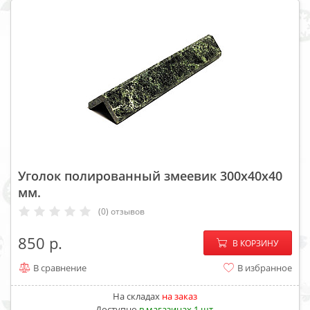
Уголок полированный змеевик 300x40x40
мм.
(0) отзывов
−
+
850
В КОРЗИНУ
В сравнение
В избранное
На складах
на заказ
Доступно
в магазинах 1 шт.