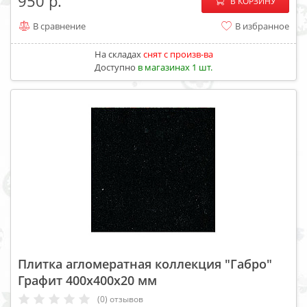
−
+
950
В КОРЗИНУ
В сравнение
В избранное
На складах
cнят с произв-ва
Доступно
в магазинах 1 шт.
Плитка агломератная коллекция "Габро"
Графит 400х400х20 мм
(0) отзывов