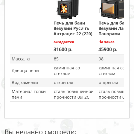
Печь для бани
Печь для бани
Везувий Русичъ
Везувий Лава 2
Антрацит 22 (220)
Панорама
ожидается
На заказ
31600
45900
Масса, кг
85
98
каминная со
каминная со
Дверца печи
стеклом
стеклом
Вид каменки
открытая
открытая
Материал топки
сталь повышенной
сталь повышенн
печи
прочности 09Г2С
прочности 09Г2
Вы недавно смотрели: