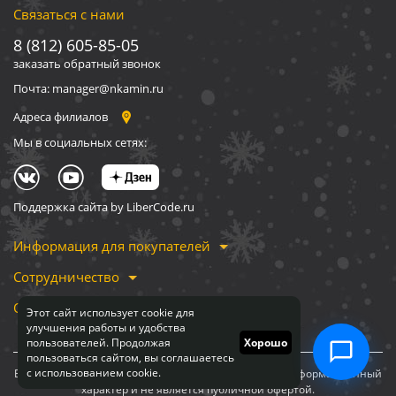
Связаться с нами
8 (812) 605-85-05
заказать обратный звонок
Почта: manager@nkamin.ru
Адреса филиалов
Мы в социальных сетях:
Поддержка сайта by LiberCode.ru
Информация для покупателей
Сотрудничество
О компании
Этот сайт использует cookie для
улучшения работы и удобства
пользователей. Продолжая
Хорошо
пользоваться сайтом, вы соглашаетесь
с использованием cookie.
Вся информация, представленная на сайте, носит информационный
характер и не является публичной офертой.