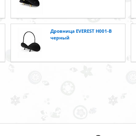
Дровница EVEREST Н001-В
черный