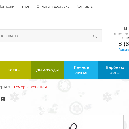
онтажи
Блог
Оплата и доставка
Контакты
Ин
пн-пт - 9:
06 ию
8 (
Заказ
Печное
Барбекю
Котлы
Дымоходы
литье
зона
оры
Кочерга кованая
ая