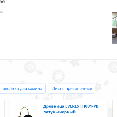
ая
на.
, решётки для камина
Листы притопочные
Дровница EVEREST Н001-PВ
латунь/черный