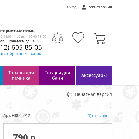
Вход
Регистрация
тернет-магазин
-
00-19:00 | сб-вс - 10:00-18:00
ля. - работаем до 18.00
812) 605-85-05
ать обратный звонок
Товары для
Товары для
Аксессуары
печника
бани
Печатная версия
Арт. Н0005912
(0) отзывов
790