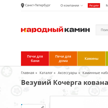
Санкт-Петербург
О компании
Акции
М
Новости
Вакансии
Политика
конфиденциальности
Согласие на
обработку
персональных
Печи для
Печи для
Камины
данных
бани
дома
Условия продажи и
Главная
Каталог
Аксессуары
Каминные наб
возврата товара
Везувий Кочерга кован
Пользовательское
соглашение
Отзывы клиентов
Гарантия и возврат