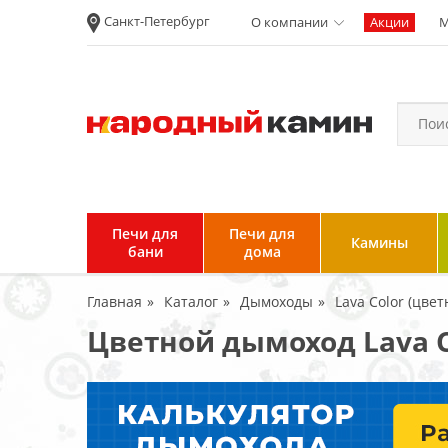
Санкт-Петербург
О компании
Акции
М
Новости
Вакансии
Политика
конфиденциальности
Согласие на
обработку
персональных
Печи для
Печи для
Камины
данных
бани
дома
Условия продажи и
Главная
Каталог
Дымоходы
Lava Color (цвет
возврата товара
Цветной дымоход Lava C
Пользовательское
соглашение
Отзывы клиентов
Гарантия и возврат