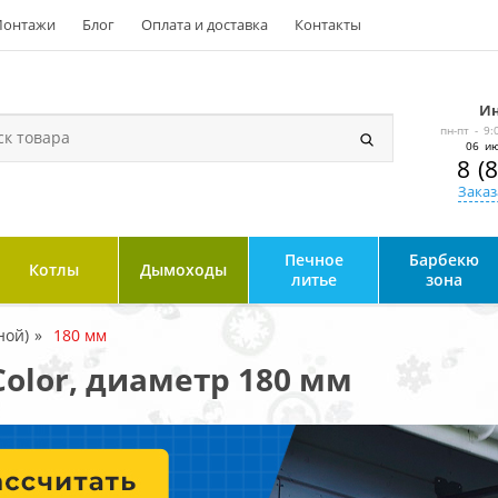
онтажи
Блог
Оплата и доставка
Контакты
Ин
пн-пт - 9:
06 ию
8 (
Заказ
Печное
Барбекю
Котлы
Дымоходы
литье
зона
ной)
180 мм
olor, диаметр 180 мм