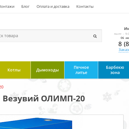
онтажи
Блог
Оплата и доставка
Контакты
Ин
пн-пт - 9:
06 ию
8 (
Заказ
Печное
Барбекю
Котлы
Дымоходы
литье
зона
20
л Везувий ОЛИМП-20