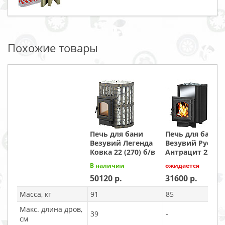
Похожие товары
Печь для бани
Печь для бани
Везувий Легенда
Везувий Русичъ
Ковка 22 (270) б/в
Антрацит 22 (22
В наличии
ожидается
50120
31600
Масса, кг
91
85
Макс. длина дров,
39
-
см