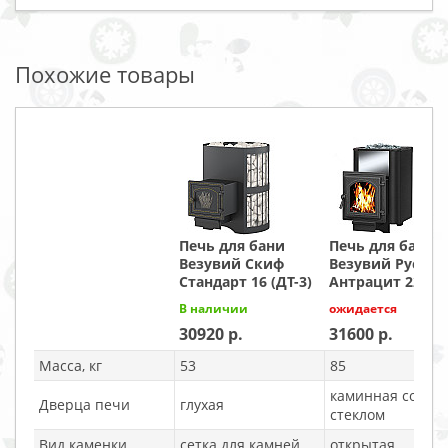
Похожие товары
Печь для бани
Печь для бани
Везувий Скиф
Везувий Русичъ
Стандарт 16 (ДТ-3)
Антрацит 22 (22
В наличии
ожидается
30920
31600
Масса, кг
53
85
каминная со
Дверца печи
глухая
стеклом
Вид каменки
сетка для камней
открытая