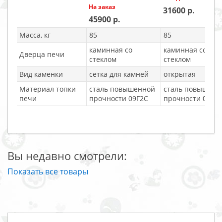
На заказ
31600
45900
Масса, кг
85
85
каминная со
каминная со
Дверца печи
стеклом
стеклом
Вид каменки
сетка для камней
открытая
Материал топки
сталь повышенной
сталь повышенн
печи
прочности 09Г2С
прочности 09Г2
Вы недавно смотрели:
Показать все товары