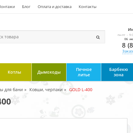
онтажи
Блог
Оплата и доставка
Контакты
Ин
пн-пт - 9:
06 ию
8 (
Заказ
Печное
Барбекю
Котлы
Дымоходы
литье
зона
ры для бани
Ковши, черпаки
GOLD L-400
400