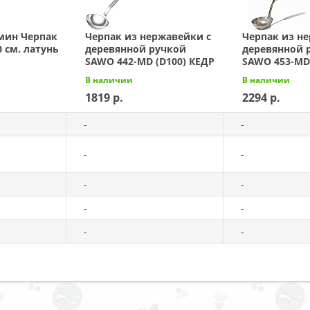
мин Черпак
Черпак из нержавейки с
Черпак из н
 см. латунь
деревянной ручкой
деревянной 
SAWO 442-МD (D100) КЕДР
SAWO 453-MD
В наличии
В наличии
1819
2294
-
-
-
-
-
-
я
-
-
-
-