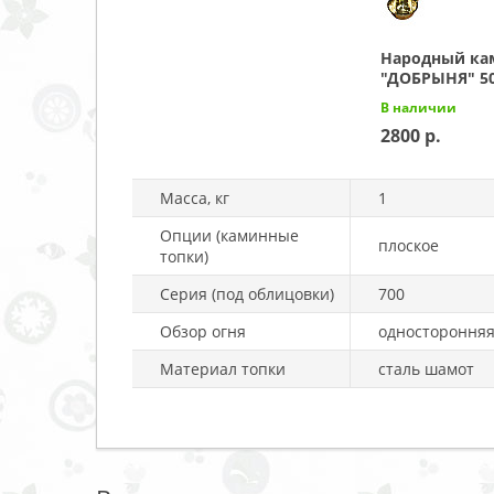
Народный ка
"ДОБРЫНЯ" 50
В наличии
2800
Масса, кг
1
Опции (каминные
плоское
топки)
Серия (под облицовки)
700
Обзор огня
одностороння
Материал топки
сталь шамот