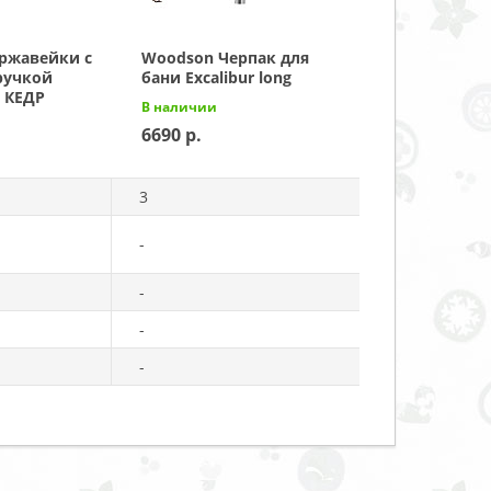
ержавейки с
Woodson Черпак для
ручкой
бани Excalibur long
 КЕДР
В наличии
6690
3
-
-
-
-