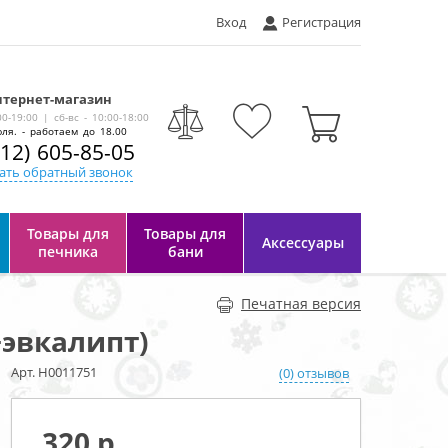
Вход
Регистрация
тернет-магазин
-
00-19:00 | сб-вс - 10:00-18:00
ля. - работаем до 18.00
812) 605-85-05
ать обратный звонок
Товары для
Товары для
Аксессуары
печника
бани
Печатная версия
+эвкалипт)
Арт. Н0011751
(0) отзывов
320