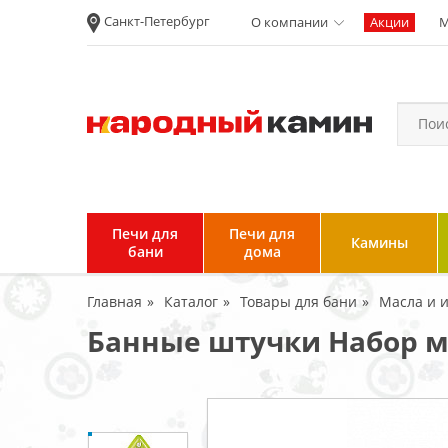
Санкт-Петербург
О компании
Акции
М
Новости
Вакансии
Политика
конфиденциальности
Согласие на
обработку
персональных
Печи для
Печи для
Камины
данных
бани
дома
Условия продажи и
Главная
Каталог
Товары для бани
Масла и 
возврата товара
Банные штучки Набор ма
Пользовательское
соглашение
Отзывы клиентов
Гарантия и возврат