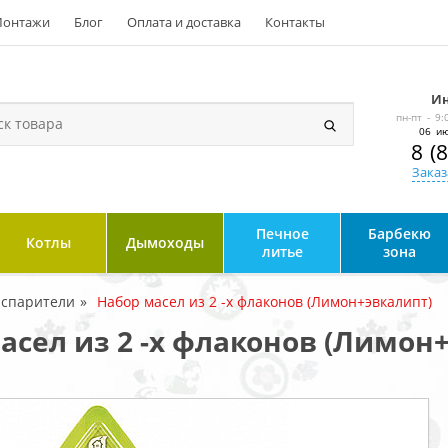
онтажи
Блог
Оплата и доставка
Контакты
Ин
пн-пт - 9:
06 ию
8 (
Заказ
Печное
Барбекю
Котлы
Дымоходы
литье
зона
испарители
Набор масел из 2 -х флаконов (Лимон+эвкалипт)
сел из 2 -х флаконов (Лимон