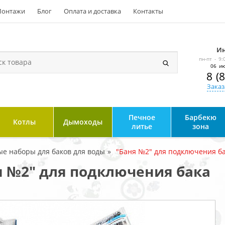
онтажи
Блог
Оплата и доставка
Контакты
Ин
пн-пт - 9:
06 ию
8 (
Заказ
Печное
Барбекю
Котлы
Дымоходы
литье
зона
е наборы для баков для воды
"Баня №2" для подключения б
 №2" для подключения бака