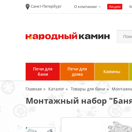
Санкт-Петербург
О компании
Акции
М
Новости
Вакансии
Политика
конфиденциальности
Согласие на
обработку
персональных
Печи для
Печи для
Камины
данных
бани
дома
Условия продажи и
Главная
Каталог
Товары для бани
Монтажны
возврата товара
Монтажный набор "Баня
Пользовательское
соглашение
Отзывы клиентов
Гарантия и возврат