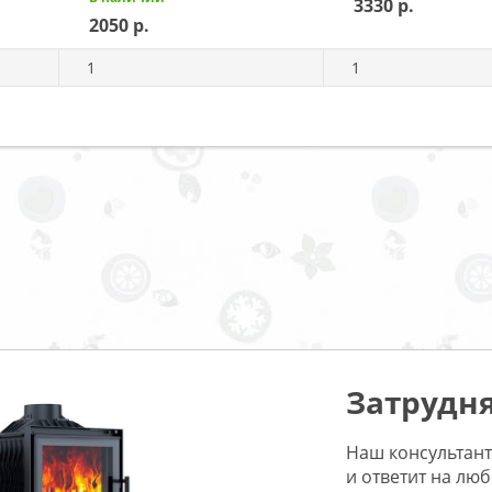
3330
2050
1
1
Затрудня
Наш консультант
и ответит на лю