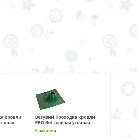
ка кровли
Везувий Проходка кровли
гловая
PRO №4 зелёная угловая
В наличии