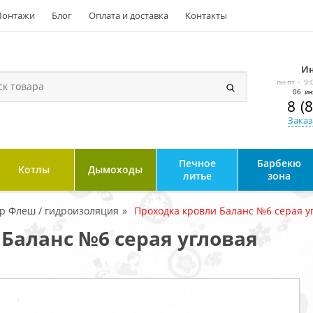
онтажи
Блог
Оплата и доставка
Контакты
Ин
пн-пт - 9:
06 ию
8 (
Заказ
Печное
Барбекю
Котлы
Дымоходы
литье
зона
р Флеш / гидроизоляция
Проходка кровли Баланс №6 серая у
Баланс №6 серая угловая