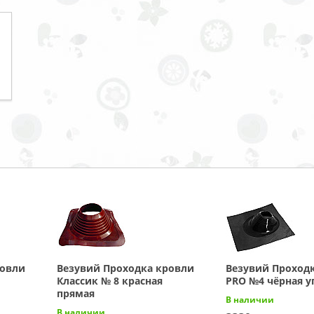
ровли
Везувий Проходка кровли
Везувий Проход
Классик № 8 красная
PRO №4 чёрная у
прямая
В наличии
В наличии