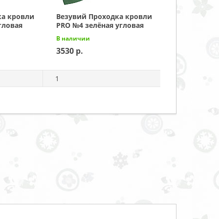
ка кровли
Везувий Проходка кровли
гловая
PRO №4 зелёная угловая
В наличии
3530
1