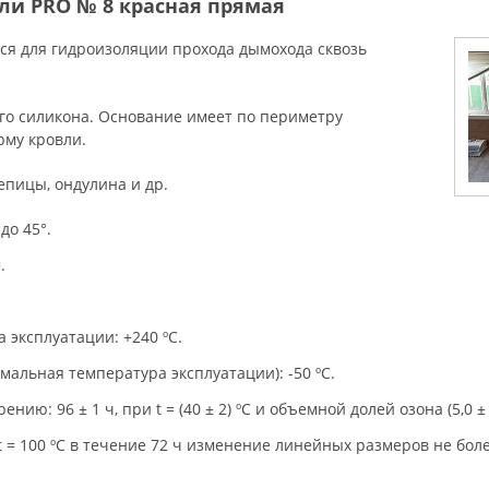
ли PRO № 8 красная прямая
ся для гидроизоляции прохода дымохода сквозь
о силикона. Основание имеет по периметру
рму кровли.
епицы, ондулина и др.
до 45°.
.
 эксплуатации: +240 ºC.
альная температура эксплуатации): -50 ºC.
ению: 96 ± 1 ч, при t = (40 ± 2) ºС и объемной долей озона (5,0 ± 
t = 100 ºС в течение 72 ч изменение линейных размеров не бол