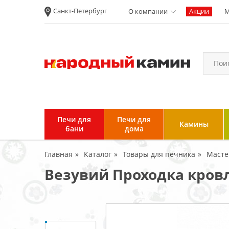
Санкт-Петербург
О компании
Акции
М
Новости
Вакансии
Политика
конфиденциальности
Согласие на
обработку
персональных
Печи для
Печи для
Камины
данных
бани
дома
Условия продажи и
Главная
Каталог
Товары для печника
Масте
возврата товара
Везувий Проходка кров
Пользовательское
соглашение
Отзывы клиентов
Гарантия и возврат