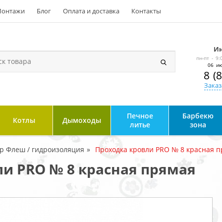
онтажи
Блог
Оплата и доставка
Контакты
Ин
пн-пт - 9:
06 ию
8 (
Заказ
Печное
Барбекю
Котлы
Дымоходы
литье
зона
р Флеш / гидроизоляция
Проходка кровли PRO № 8 красная 
ли PRO № 8 красная прямая