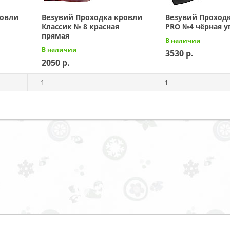
ровли
Везувий Проходка кровли
Везувий Проход
Классик № 8 красная
PRO №4 чёрная у
прямая
В наличии
В наличии
3530
2050
1
1