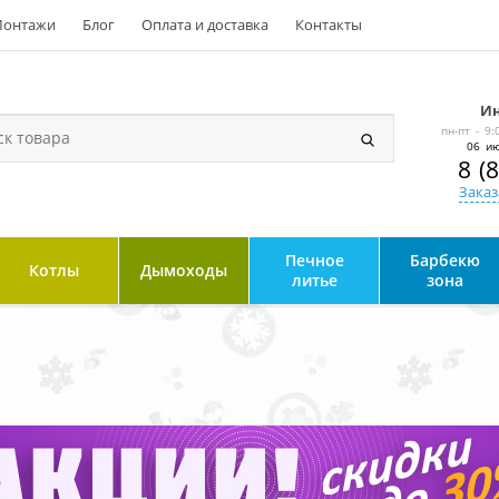
онтажи
Блог
Оплата и доставка
Контакты
Ин
пн-пт - 9:
06 ию
8 (
Заказ
Печное
Барбекю
Котлы
Дымоходы
литье
зона