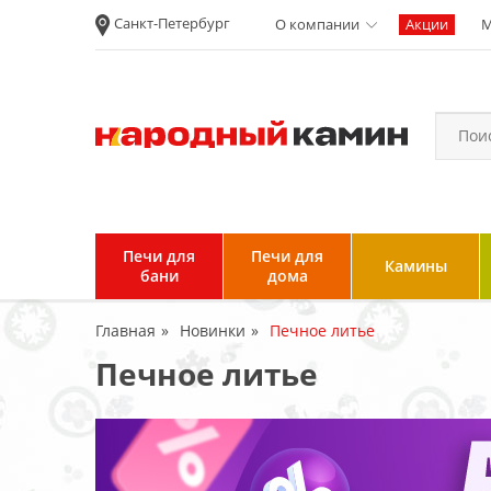
Санкт-Петербург
О компании
Акции
М
Новости
Вакансии
Политика
конфиденциальности
Согласие на
обработку
персональных
Печи для
Печи для
Камины
данных
бани
дома
Условия продажи и
Главная
Новинки
Печное литье
возврата товара
Печное литье
Пользовательское
соглашение
Отзывы клиентов
Гарантия и возврат