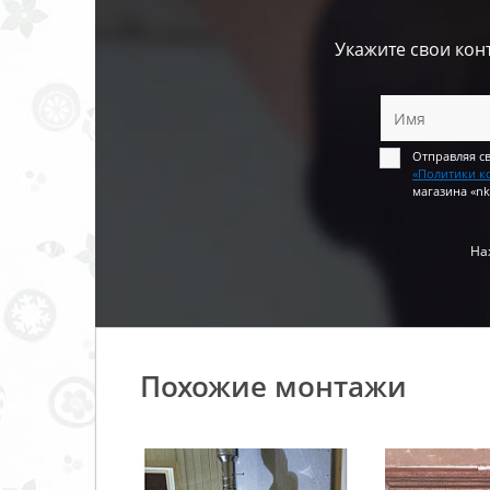
Укажите свои кон
Отправляя с
«Политики к
магазина «nk
На
Похожие монтажи