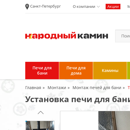
Санкт-Петербург
О компании
Акции
М
Новости
Вакансии
Политика
конфиденциальности
Согласие на
обработку
персональных
Печи для
Печи для
Камины
данных
бани
дома
Условия продажи и
Главная
Монтажи
Монтаж печей для бани
Т
возврата товара
Установка печи для бан
Пользовательское
соглашение
Отзывы клиентов
Гарантия и возврат