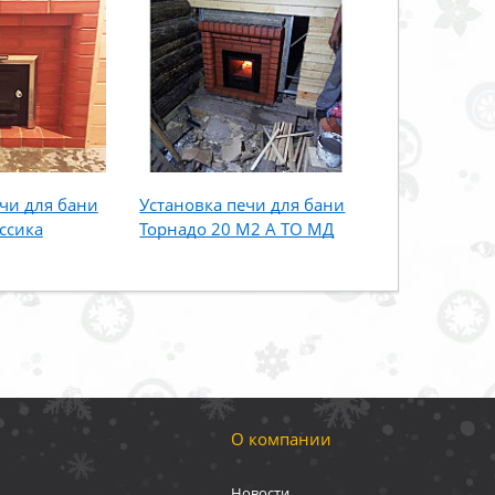
чи для бани
Установка печи для бани
ссика
Торнадо 20 М2 А ТО МД
О компании
Новости