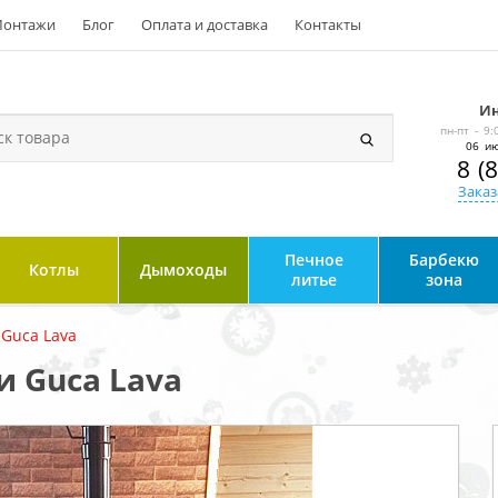
онтажи
Блог
Оплата и доставка
Контакты
Ин
пн-пт - 9:
06 ию
8 (
Заказ
Печное
Барбекю
Котлы
Дымоходы
литье
зона
Guca Lava
и Guca Lava