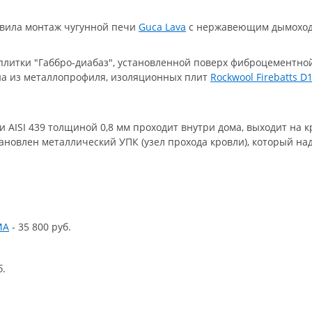
твила монтаж чугунной печи
Guca Lava
с нержавеющим дымохо
плитки "Габбро-диабаз", установленной поверх фиброцементно
на из металлопрофиля, изоляционных плит
Rockwool Firebatts D
и AISI 439 толщиной 0,8 мм проходит внутри дома, выходит на 
ановлен металлический УПК (узел прохода кровли), который н
MA
- 35 800 руб.
б.