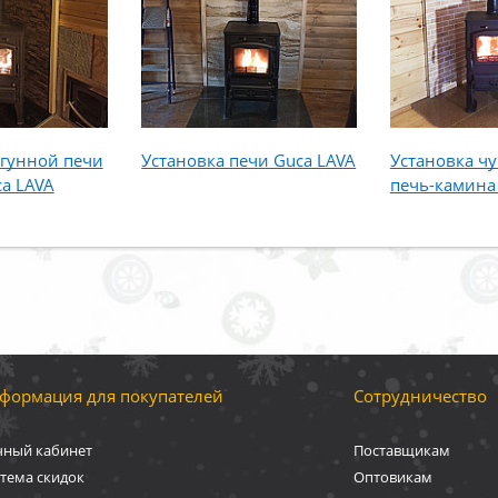
угунной печи
Установка печи Guca LAVA
Установка ч
ca LAVA
печь-камина
формация для покупателей
Сотрудничество
чный кабинет
Поставщикам
тема скидок
Оптовикам