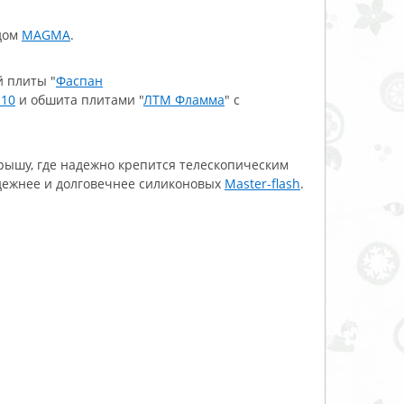
дом
MAGMA
.
й плиты "
Фаспан
110
и обшита плитами "
ЛТМ Фламма
" с
крышу, где надежно крепится телескопическим
адежнее и долговечнее силиконовых
Master-flash
.