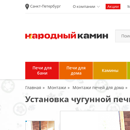
Санкт-Петербург
О компании
Акции
М
Новости
Вакансии
Политика
конфиденциальности
Согласие на
обработку
персональных
Печи для
Печи для
Камины
данных
бани
дома
Условия продажи и
Главная
Монтажи
Монтажи печей для дома
возврата товара
Установка чугунной печ
Пользовательское
соглашение
Отзывы клиентов
Гарантия и возврат