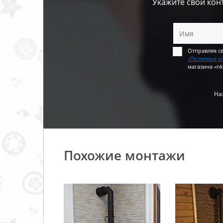
Укажите свои кон
Отправляя с
«Политики к
магазина «nk
На
Похожие монтажи