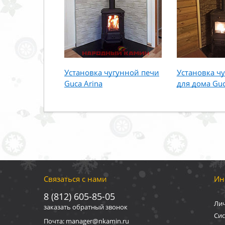
Установка чугунной печи
Установка ч
Guca Arina
для дома Gu
Связаться с нами
Ин
8 (812) 605-85-05
Ли
заказать обратный звонок
Сис
Почта: manager@nkamin.ru