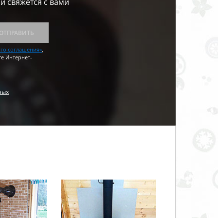
и свяжется с вами
ОТПРАВИТЬ
ого соглашения»
,
те Интернет-
ных