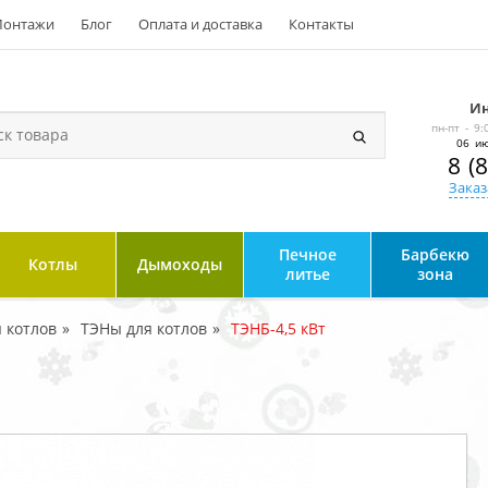
онтажи
Блог
Оплата и доставка
Контакты
Ин
пн-пт - 9:
06 ию
8 (
Заказ
Печное
Барбекю
Котлы
Дымоходы
литье
зона
 котлов
ТЭНы для котлов
ТЭНБ-4,5 кВт