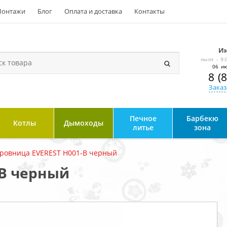
онтажи
Блог
Оплата и доставка
Контакты
Ин
пн-пт - 9:
06 ию
8 (
Заказ
Печное
Барбекю
Котлы
Дымоходы
литье
зона
ровница EVEREST Н001-В черный
-В черный