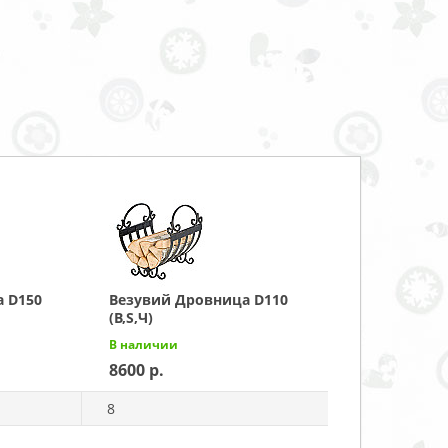
 D150
Везувий Дровница D110
(B,S,Ч)
В наличии
8600
8