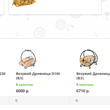
230
Везувий Дровница D140
Везувий Дровница
(B,S)
(B,S)
В наличии
В наличии
6000
6710
6
6