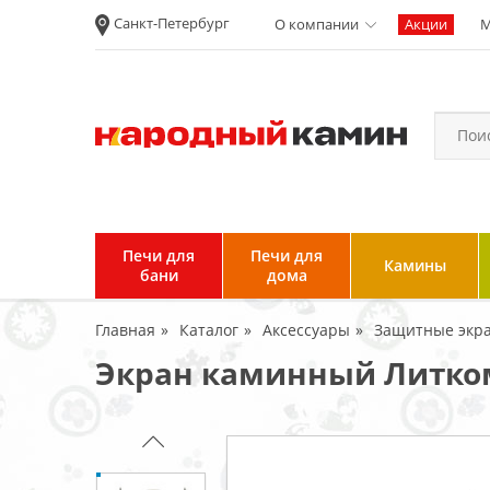
Санкт-Петербург
О компании
Акции
М
Новости
Вакансии
Политика
конфиденциальности
Согласие на
обработку
персональных
Печи для
Печи для
Камины
данных
бани
дома
Условия продажи и
Главная
Каталог
Аксессуары
Защитные экра
возврата товара
Экран каминный Литком 
Пользовательское
соглашение
Отзывы клиентов
Гарантия и возврат