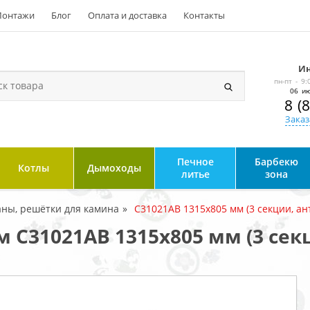
онтажи
Блог
Оплата и доставка
Контакты
Ин
пн-пт - 9:
06 ию
8 (
Заказ
Печное
Барбекю
Котлы
Дымоходы
литье
зона
ны, решётки для камина
C31021AB 1315х805 мм (3 секции, ан
C31021AB 1315х805 мм (3 сек