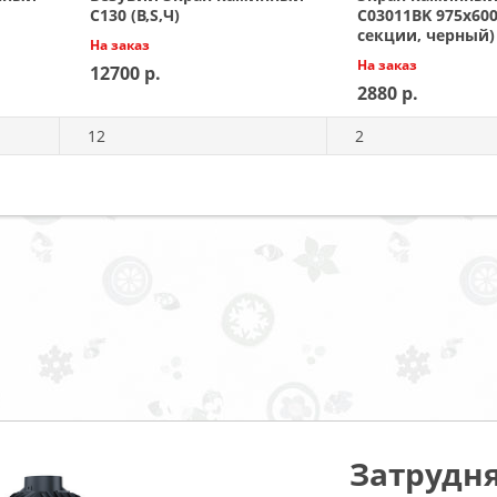
C130 (B,S,Ч)
C03011BK 975х600
секции, черный)
На заказ
На заказ
12700
2880
12
2
Затрудня