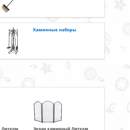
Каминные наборы
 Литком
Экран каминный Литком