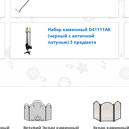
Набор каминный D41111AK
(черный с античной
латунью) 3 предмета
нный
Везувий Экран каминный
Экран каминный