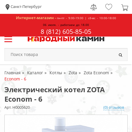
Санкт-Петербург
Интернет-магазин -
пн-пт - 9:00-19:00 | сб-вс - 10:00-18:00
06 июля. - работаем до 18.00
8 (812) 605-85-05
Главная
Каталог
Котлы
Zota
Zota Econom
Econom - 6
Электрический котел ZOTA
Econom - 6
Арт. Н0005620
(0) отзывов