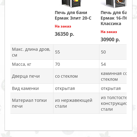
Печь для бани
Печь для бани
Ермак Элит 20-С
Ермак 16-ПС
Классика
На заказ
На заказ
36350
30900
Макс. длина дров,
55
50
см
Масса, кг
70
54
каминная со
Дверца печи
со стеклом
стеклом
Вид каменки
открытая
открытая
из толстостенно
Материал топки
из нержавеющей
конструкционно
печи
стали
стали