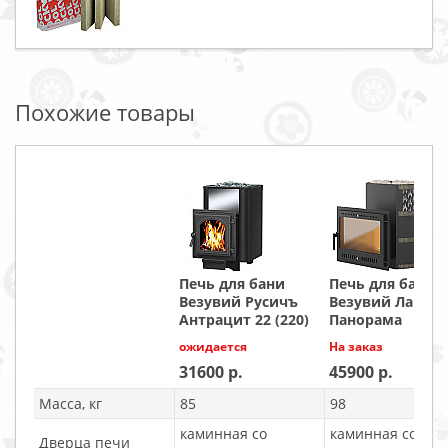
Похожие товары
Печь для бани
Печь для бани
Везувий Русичъ
Везувий Лава 2
Антрацит 22 (220)
Панорама
ожидается
На заказ
31600
45900
Масса, кг
85
98
каминная со
каминная со
Дверца печи