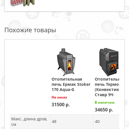
Похожие товары
Отопительная
Отопительная
печь Ермак Stoker
печь Термофор
170 Aqua-G
(Конвектика)
Ставр 9Ч
На заказ
В наличии
31500
34650
Макс. длина дров,
48
40
см