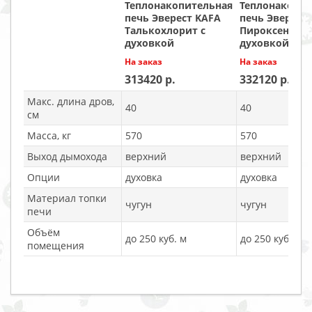
Теплонакопительная
Теплонакопит
печь Эверест KAFA
печь Эверест
Талькохлорит с
Пироксенит э
духовкой
духовкой
На заказ
На заказ
313420
332120
Макс. длина дров,
40
40
см
Масса, кг
570
570
Выход дымохода
верхний
верхний
Опции
духовка
духовка
Материал топки
чугун
чугун
печи
Объём
до 250 куб. м
до 250 куб. м
помещения