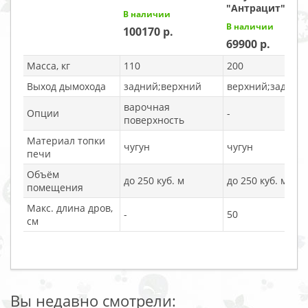
"Антрацит"
В наличии
В наличии
100170
69900
Масса, кг
110
200
Выход дымохода
задний;верхний
верхний;задний
варочная
Опции
-
поверхность
Материал топки
чугун
чугун
печи
Объём
до 250 куб. м
до 250 куб. м
помещения
Макс. длина дров,
-
50
см
Вы недавно смотрели: