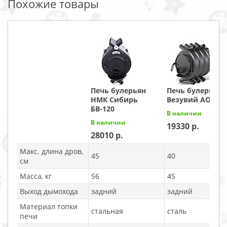
Похожие товары
Печь булерьян
Печь булерьян
НМК Сибирь
Везувий АОГТ 0
БВ-120
В наличии
В наличии
19330
28010
Макс. длина дров,
45
40
см
Масса, кг
56
45
Выход дымохода
задний
задний
Материал топки
стальная
сталь
печи