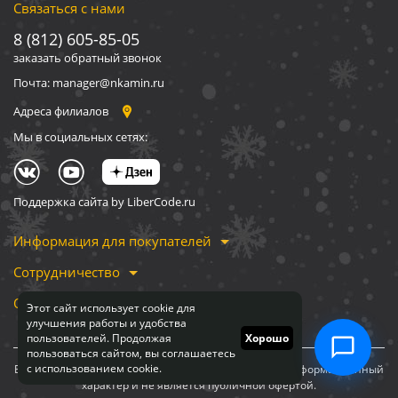
Связаться с нами
8 (812) 605-85-05
заказать обратный звонок
Почта: manager@nkamin.ru
Адреса филиалов
Мы в социальных сетях:
Поддержка сайта by LiberCode.ru
Информация для покупателей
Сотрудничество
О компании
Этот сайт использует cookie для
улучшения работы и удобства
пользователей. Продолжая
Хорошо
пользоваться сайтом, вы соглашаетесь
с использованием cookie.
Вся информация, представленная на сайте, носит информационный
характер и не является публичной офертой.