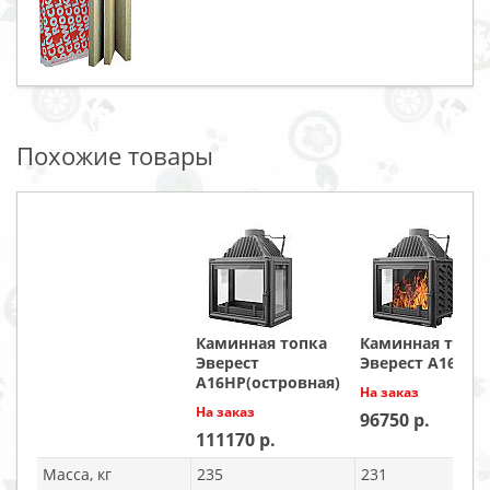
Похожие товары
Каминная топка
Каминная топк
Эверест
Эверест A16 L
А16НР(островная)
На заказ
На заказ
96750
111170
Масса, кг
235
231