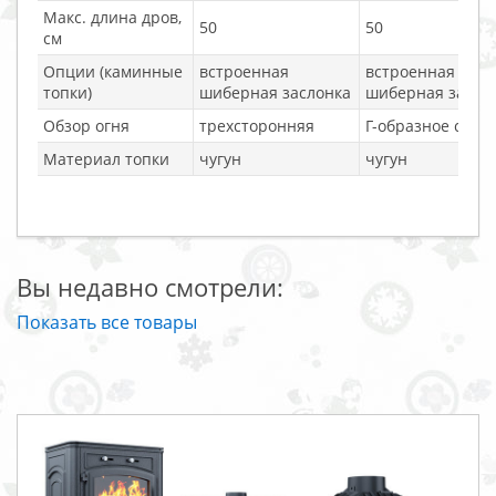
Макс. длина дров,
50
50
см
Опции (каминные
встроенная
встроенная
топки)
шиберная заслонка
шиберная засло
Обзор огня
трехсторонняя
Г-образное стекл
Материал топки
чугун
чугун
Вы недавно смотрели:
Показать все товары