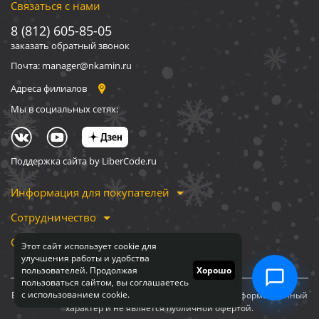
Связаться с нами
8 (812) 605-85-05
заказать обратный звонок
Почта: manager@nkamin.ru
Адреса филиалов
Мы в социальных сетях:
Поддержка сайта by LiberCode.ru
Информация для покупателей
Сотрудничество
О компании
Этот сайт использует cookie для
улучшения работы и удобства
пользователей. Продолжая
Хорошо
пользоваться сайтом, вы соглашаетесь
с использованием cookie.
Вся информация, представленная на сайте, носит информационный
характер и не является публичной офертой.