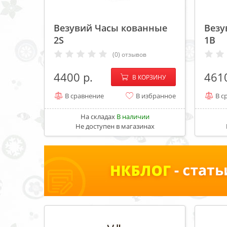
Везувий Часы кованные
Везу
2S
1B
(0) отзывов
−
+
4400
461
В КОРЗИНУ
В сравнение
В избранное
В с
На складах
В наличии
Не доступен в магазинах