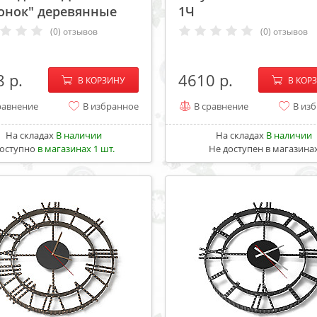
онок" деревянные
1Ч
(0) отзывов
(0) отзывов
−
+
−
8
4610
В КОРЗИНУ
В КОР
равнение
В избранное
В сравнение
В из
На складах
В наличии
На складах
В наличии
оступно
в магазинах 1 шт.
Не доступен в магазина