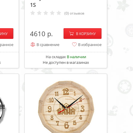
1S
(0) отзывов
+
−
+
4610
ЗИНУ
В КОРЗИНУ
бранное
В сравнение
В избранное
На складах
В наличии
х
Не доступен в магазинах