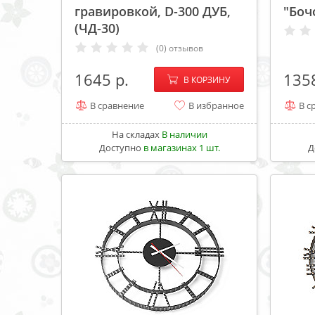
гравировкой, D-300 ДУБ,
"Боч
(ЧД-30)
(0) отзывов
−
+
1645
135
В КОРЗИНУ
В сравнение
В избранное
В с
На складах
В наличии
Доступно
в магазинах 1 шт.
Д