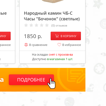
ные
Народный камин ЧБ-С
Часы "Бочонок" (светлые)
(0) отзывов
+
−
+
1850
ЗИНУ
В КОРЗИНУ
бранное
В сравнение
В избранное
На складах
cнят с произв-ва
х
Доступно
в магазинах 1 шт.