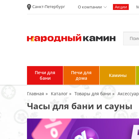
Санкт-Петербург
О компании
Акции
М
Новости
Вакансии
Политика
конфиденциальности
Согласие на
обработку
персональных
Печи для
Печи для
Камины
данных
бани
дома
Условия продажи и
Главная
Каталог
Товары для бани
Аксессуа
возврата товара
Часы для бани и сауны
Пользовательское
соглашение
Отзывы клиентов
Гарантия и возврат