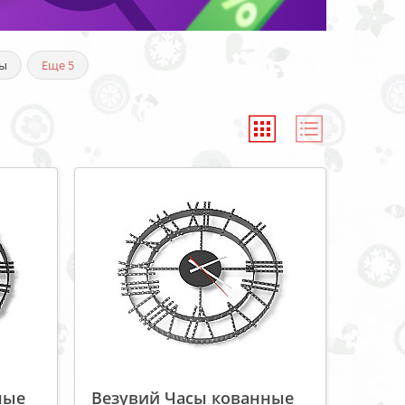
ы
Еще
5
ные
Везувий Часы кованные