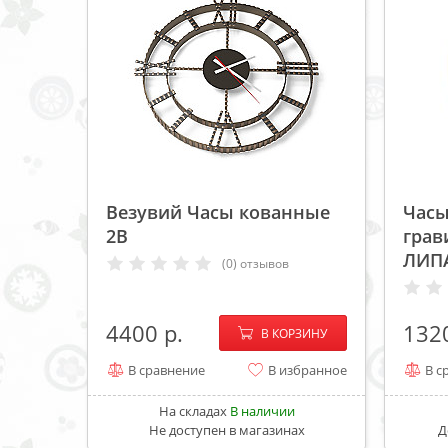
Везувий Часы кованные
Часы
2B
грав
ЛИПА
(0) отзывов
−
+
4400
132
В КОРЗИНУ
В сравнение
В избранное
В с
На складах
В наличии
Не доступен в магазинах
Д