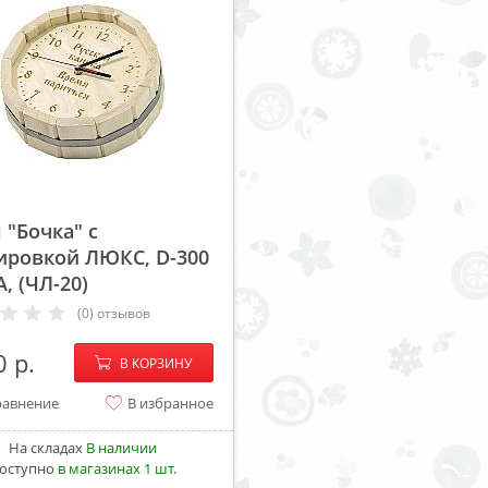
 "Бочка" с
ировкой ЛЮКС, D-300
, (ЧЛ-20)
(0) отзывов
−
+
0
В КОРЗИНУ
равнение
В избранное
На складах
В наличии
оступно
в магазинах 1 шт.