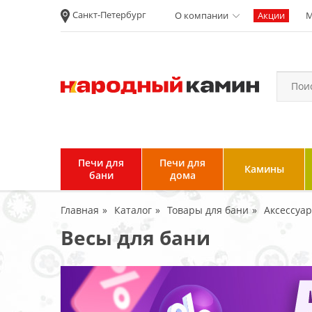
Санкт-Петербург
О компании
Акции
М
Новости
Вакансии
Политика
конфиденциальности
Согласие на
обработку
персональных
Печи для
Печи для
Камины
данных
бани
дома
Условия продажи и
Главная
Каталог
Товары для бани
Аксессуа
возврата товара
Весы для бани
Пользовательское
соглашение
Отзывы клиентов
Гарантия и возврат