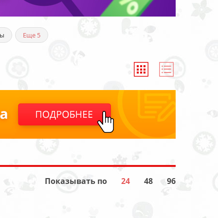
ры
Еще
5
Показывать по
24
48
96