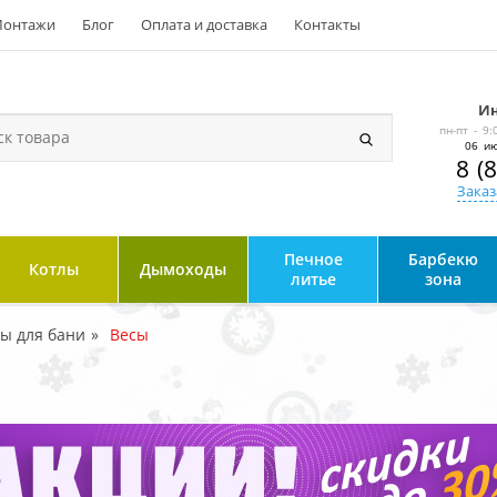
онтажи
Блог
Оплата и доставка
Контакты
Ин
пн-пт - 9:
06 ию
8 (
Заказ
Печное
Барбекю
Котлы
Дымоходы
литье
зона
ры для бани
Весы