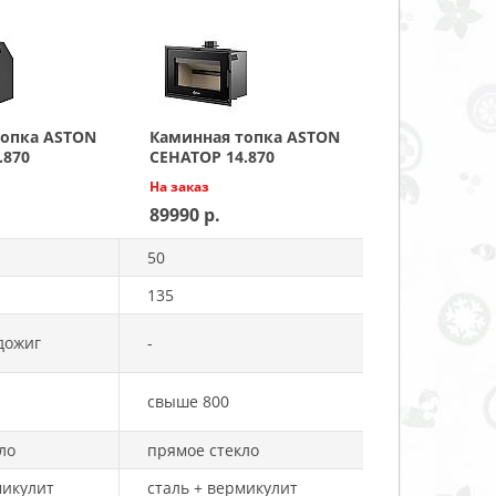
топка ASTON
Каминная топка ASTON
.870
СЕНАТОР 14.870
На заказ
89990
50
135
дожиг
-
свыше 800
ло
прямое стекло
микулит
сталь + вермикулит