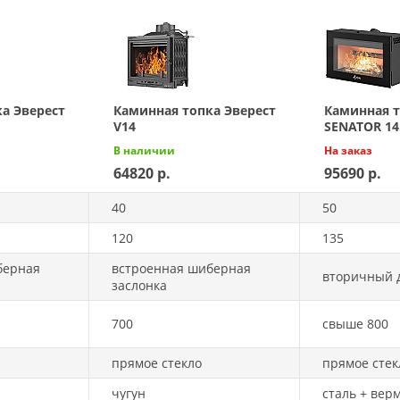
а Эверест
Каминная топка Эверест
Каминная 
V14
SENATOR 14
В наличии
На заказ
64820
95690
40
50
120
135
берная
встроенная шиберная
вторичный 
заслонка
700
свыше 800
прямое стекло
прямое стек
чугун
сталь + вер