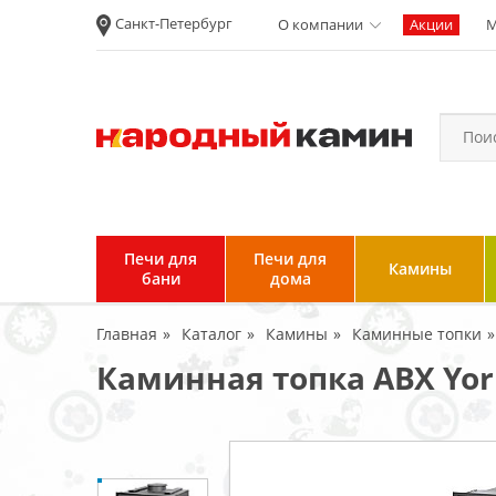
Санкт-Петербург
О компании
Акции
М
Новости
Вакансии
Политика
конфиденциальности
Согласие на
обработку
персональных
Печи для
Печи для
Камины
данных
бани
дома
Условия продажи и
Главная
Каталог
Камины
Каминные топки
возврата товара
Каминная топка ABX Yor
Пользовательское
соглашение
Отзывы клиентов
Гарантия и возврат