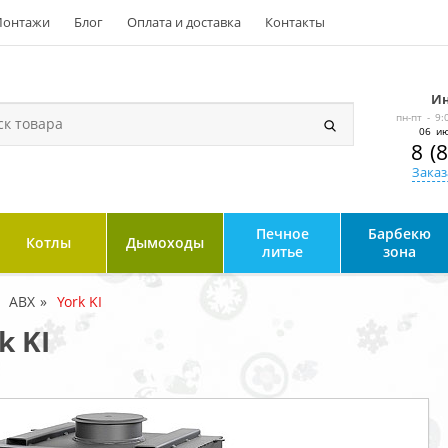
онтажи
Блог
Оплата и доставка
Контакты
Ин
пн-пт - 9:
06 ию
8 (
Заказ
Печное
Барбекю
Котлы
Дымоходы
литье
зона
ABX
York KI
k KI