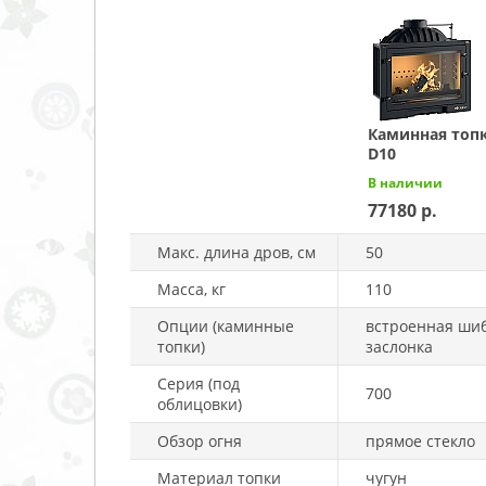
Каминная топк
D10
В наличии
77180
Макс. длина дров, см
50
Масса, кг
110
Опции (каминные
встроенная ши
топки)
заслонка
Серия (под
700
облицовки)
Обзор огня
прямое стекло
Материал топки
чугун