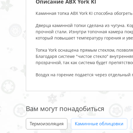
Описание ABX York KI
Каминная топка ABX York KI способна обогрет
Дверца каминной топки сделана из чугуна. Ко
прочной стали. Изнутри топочная камера пок
который повышает температуру горения и уве
Топка York
оснащена прямым стеклом, позвол
Благодаря системе "чистое стекло" внутренняя
прозрачной, так как система будет препятств
Воздух на горение подается через отдельный п
Вам могут понадобиться
Термоизоляция
Каминные облицовки