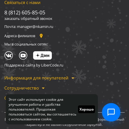
Связаться с нами
8 (812) 605-85-05
заказать обратный звонок
Почта: manager@nkamin.ru
Адреса филиалов
Мы в социальных сетях:
Поддержка сайта by LiberCode.ru
Информация для покупателей
Сотрудничество
О компании
Этот сайт использует cookie для
улучшения работы и удобства
пользователей. Продолжая
Хорошо
пользоваться сайтом, вы соглашаетесь
с использованием cookie.
Вся информация, представленная на сайте, носит информационный
характер и не является публичной офертой.