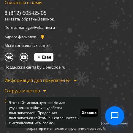
Связаться с нами
8 (812) 605-85-05
заказать обратный звонок
Почта: manager@nkamin.ru
Адреса филиалов
Мы в социальных сетях:
Поддержка сайта by LiberCode.ru
Информация для покупателей
Сотрудничество
О компании
Этот сайт использует cookie для
улучшения работы и удобства
пользователей. Продолжая
Хорошо
пользоваться сайтом, вы соглашаетесь
с использованием cookie.
Вся информация, представленная на сайте, носит информационный
характер и не является публичной офертой.