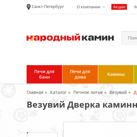
Санкт-Петербург
О компании
Акции
М
Новости
Вакансии
Политика
конфиденциальности
Согласие на
обработку
персональных
Печи для
Печи для
Камины
данных
бани
дома
Условия продажи и
Главная
Каталог
Печное литье
Везувий
Д
возврата товара
Везувий Дверка каминн
Пользовательское
соглашение
Отзывы клиентов
Гарантия и возврат