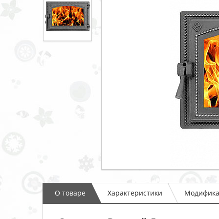
О товаре
Характеристики
Модифик