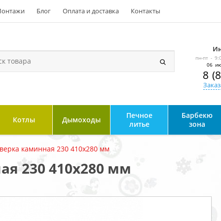
онтажи
Блог
Оплата и доставка
Контакты
Ин
пн-пт - 9:
06 ию
8 (
Заказ
Печное
Барбекю
Котлы
Дымоходы
литье
зона
верка каминная 230 410x280 мм
ая 230 410x280 мм